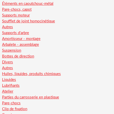
Éléments en caoutchouc-métal
Pare-chocs, capot
Supports moteur
Soufflet de joint homocinétique
Autres
Supports d'arbre
Amortisseur - montage
Arbalete - assemblage
Suspension
Bottes de direction
Divers
Autres
Huiles, liquides, produits chimiques
Liquides
Lubrifiants
Atelier
Parties du carrosserie en plastique
Pare-chocs
Clip de fixation