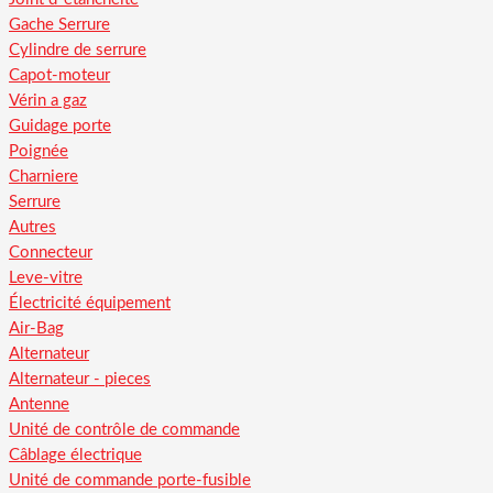
Gache Serrure
Cylindre de serrure
Capot-moteur
Vérin a gaz
Guidage porte
Poignée
Charniere
Serrure
Autres
Connecteur
Leve-vitre
Électricité équipement
Air-Bag
Alternateur
Alternateur - pieces
Antenne
Unité de contrôle de commande
Câblage électrique
Unité de commande porte-fusible