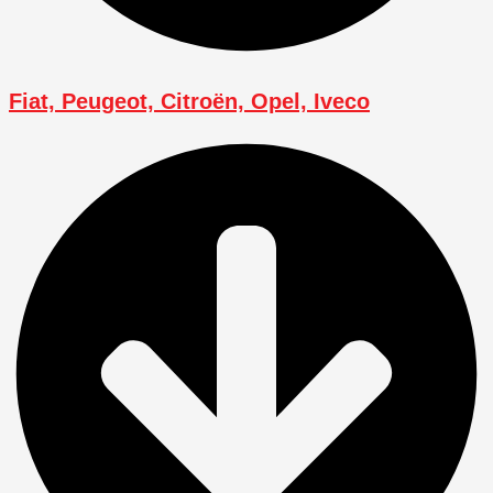
Fiat, Peugeot, Citroën, Opel, Iveco