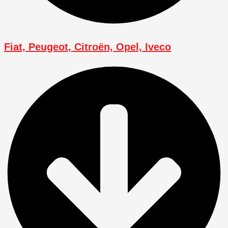
Fiat, Peugeot, Citroën, Opel, Iveco