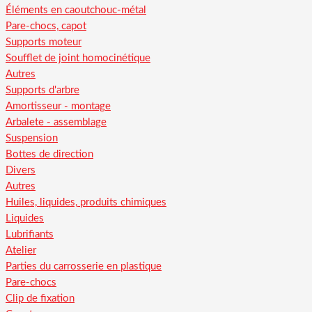
Éléments en caoutchouc-métal
Pare-chocs, capot
Supports moteur
Soufflet de joint homocinétique
Autres
Supports d'arbre
Amortisseur - montage
Arbalete - assemblage
Suspension
Bottes de direction
Divers
Autres
Huiles, liquides, produits chimiques
Liquides
Lubrifiants
Atelier
Parties du carrosserie en plastique
Pare-chocs
Clip de fixation