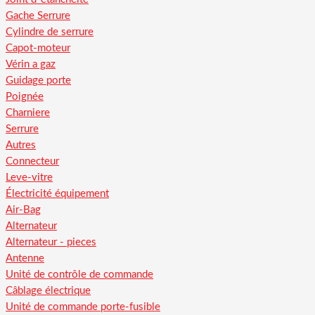
Gache Serrure
Cylindre de serrure
Capot-moteur
Vérin a gaz
Guidage porte
Poignée
Charniere
Serrure
Autres
Connecteur
Leve-vitre
Électricité équipement
Air-Bag
Alternateur
Alternateur - pieces
Antenne
Unité de contrôle de commande
Câblage électrique
Unité de commande porte-fusible