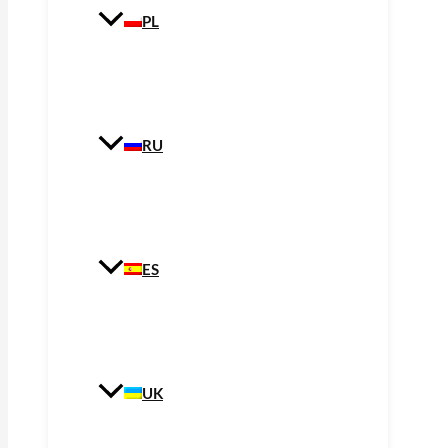
PL
RU
ES
UK