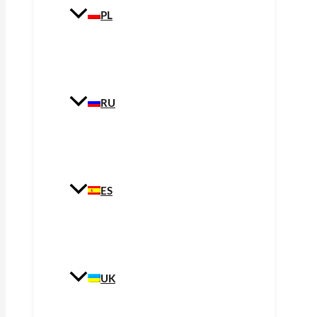
PL
RU
ES
UK