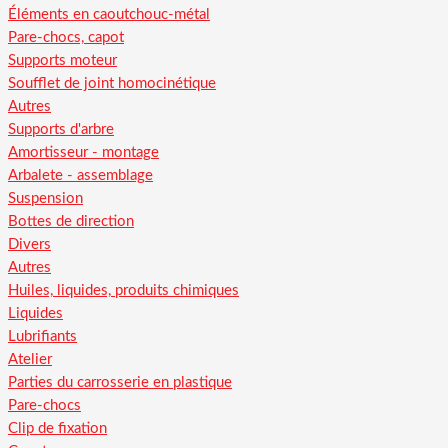
Éléments en caoutchouc-métal
Pare-chocs, capot
Supports moteur
Soufflet de joint homocinétique
Autres
Supports d'arbre
Amortisseur - montage
Arbalete - assemblage
Suspension
Bottes de direction
Divers
Autres
Huiles, liquides, produits chimiques
Liquides
Lubrifiants
Atelier
Parties du carrosserie en plastique
Pare-chocs
Clip de fixation