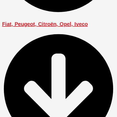
Fiat, Peugeot, Citroën, Opel, Iveco