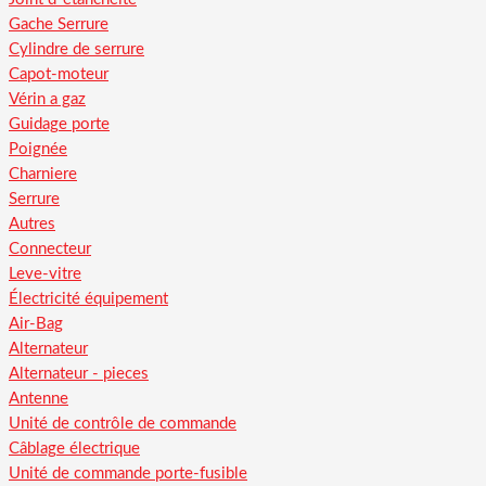
Gache Serrure
Cylindre de serrure
Capot-moteur
Vérin a gaz
Guidage porte
Poignée
Charniere
Serrure
Autres
Connecteur
Leve-vitre
Électricité équipement
Air-Bag
Alternateur
Alternateur - pieces
Antenne
Unité de contrôle de commande
Câblage électrique
Unité de commande porte-fusible