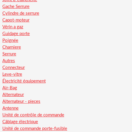
Gache Serrure
Cylindre de serrure
Capot-moteur
Vérin a gaz
Guidage porte
Poignée
Charniere
Serrure
Autres
Connecteur
Leve-vitre
Électricité équipement
Air-Bag
Alternateur
Alternateur - pieces
Antenne
Unité de contrôle de commande
Câblage électrique
Unité de commande porte-fusible