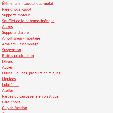
Éléments en caoutchouc-métal
Pare-chocs, capot
Supports moteur
Soufflet de joint homocinétique
Autres
Supports d'arbre
Amortisseur - montage
Arbalete - assemblage
Suspension
Bottes de direction
Divers
Autres
Huiles, liquides, produits chimiques
Liquides
Lubrifiants
Atelier
Parties du carrosserie en plastique
Pare-chocs
Clip de fixation