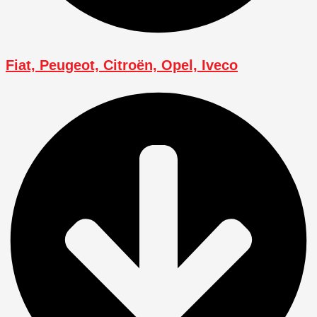
Fiat, Peugeot, Citroën, Opel, Iveco