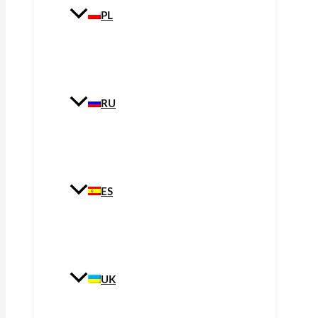
PL
RU
ES
UK