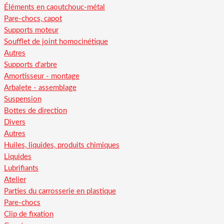
Éléments en caoutchouc-métal
Pare-chocs, capot
Supports moteur
Soufflet de joint homocinétique
Autres
Supports d'arbre
Amortisseur - montage
Arbalete - assemblage
Suspension
Bottes de direction
Divers
Autres
Huiles, liquides, produits chimiques
Liquides
Lubrifiants
Atelier
Parties du carrosserie en plastique
Pare-chocs
Clip de fixation