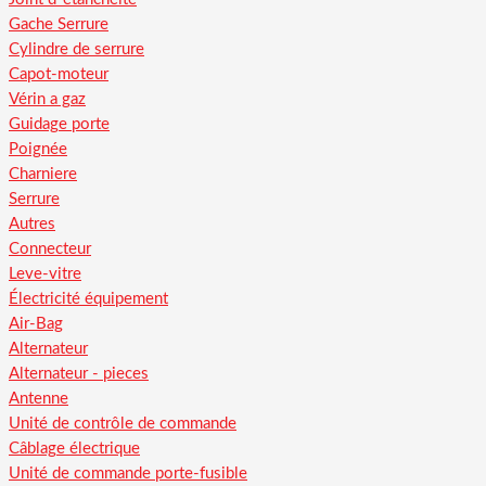
Gache Serrure
Cylindre de serrure
Capot-moteur
Vérin a gaz
Guidage porte
Poignée
Charniere
Serrure
Autres
Connecteur
Leve-vitre
Électricité équipement
Air-Bag
Alternateur
Alternateur - pieces
Antenne
Unité de contrôle de commande
Câblage électrique
Unité de commande porte-fusible