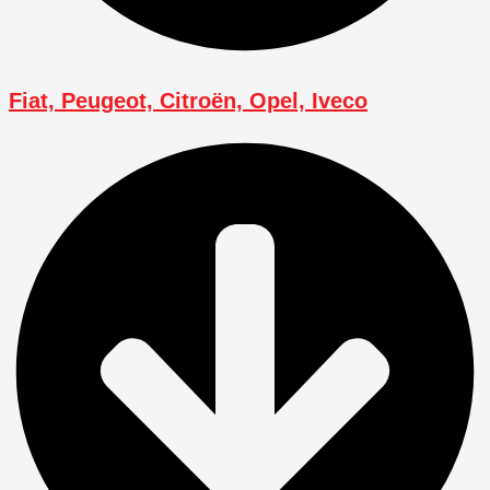
Fiat, Peugeot, Citroën, Opel, Iveco