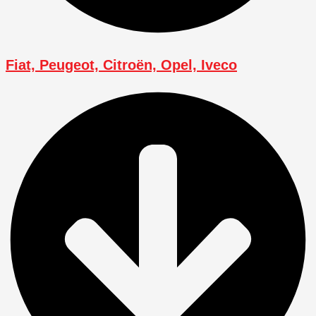
Fiat, Peugeot, Citroën, Opel, Iveco