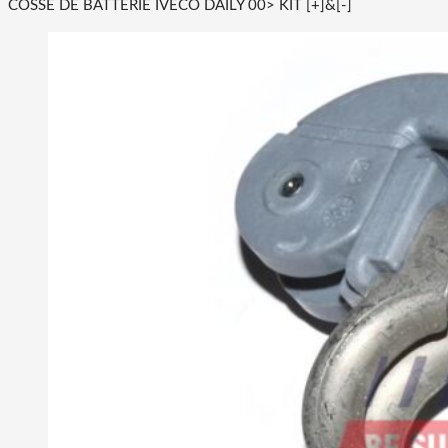
COSSE DE BATTERIE IVECO DAILY 00> KIT [+]&[-]