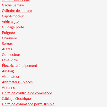
Gache Serrure
Cylindre de serrure
Capot-moteur
Vérin a gaz
Guidage porte
Poignée
Charniere
Serrure
Autres
Connecteur
Leve-vitre
Électricité équipement
Air-Bag
Alternateur
Alternateur - pieces
Antenne
Unité de contrôle de commande
Câblage électrique
Unité de commande porte-fusible