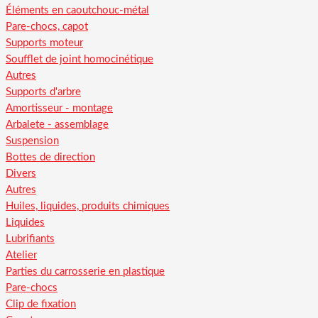
Éléments en caoutchouc-métal
Pare-chocs, capot
Supports moteur
Soufflet de joint homocinétique
Autres
Supports d'arbre
Amortisseur - montage
Arbalete - assemblage
Suspension
Bottes de direction
Divers
Autres
Huiles, liquides, produits chimiques
Liquides
Lubrifiants
Atelier
Parties du carrosserie en plastique
Pare-chocs
Clip de fixation