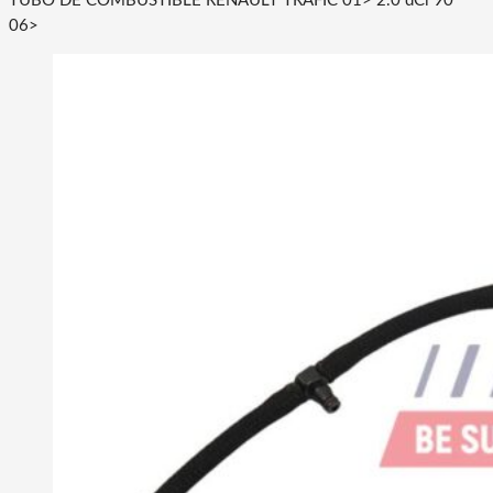
TUBO DE COMBUSTIBLE RENAULT TRAFIC 01> 2.0 dCi 90
06>