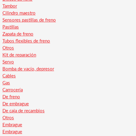
Tambor
Cilindro maestro
Sensores pastillas de freno
Pastillas
Zapata de freno
Tubos flexibles de freno
Otros
Kit de reparación
Servo
Bomba de vacío, depresor
Cables
Gas
Carrocería
De freno
De embrague
De caja de recambios
Otros
Embrague
Embrague