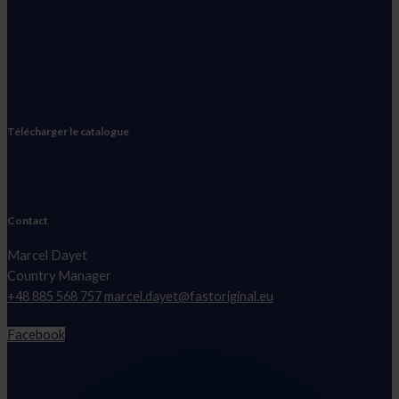
Marque
Catalogue
Devenir notre partenaire
à propos de VanKing
Contact
Polityka Prywatności
Télécharger le catalogue
FIAT, PEUGEOT, CITROEN, OPEL, IVECO
FORD, MECEDES-BENZ, RENAULT, VW
Contact
Marcel Dayet
Country Manager
+48 885 568 757
marcel.dayet@fastoriginal.eu
Facebook