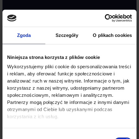
The owner of the FAST product brand is VANKING CELKAR GROUP
P.S.A.
Copyright © 2026 FAST Original –
Výrobce dílů pro užitková vozidla
.
Zgoda
Szczegóły
O plikach cookies
All Rights Reserved.
Niniejsza strona korzysta z plików cookie
Wykorzystujemy pliki cookie do spersonalizowania treści
i reklam, aby oferować funkcje społecznościowe i
analizować ruch w naszej witrynie. Informacje o tym, jak
korzystasz z naszej witryny, udostępniamy partnerom
społecznościowym, reklamowym i analitycznym.
Partnerzy mogą połączyć te informacje z innymi danymi
otrzymanymi od Ciebie lub uzyskanymi podczas
korzystania z ich usług.
Wybór
ANGLIČTINA