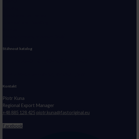
Značka
Katalog
Staněte se partnerem
O společnosti VanKing
Kontakt
Zásady ochrany osobních údajů
Stáhnout katalog
FIAT, PEUGEOT, CITROEN, OPEL, IVECO
FORD, MECEDES-BENZ, RENAULT, VW
Kontakt
Piotr Kuna
Regional Export Manager
+48 885 128 425
piotr.kuna@fastoriginal.eu
Facebook