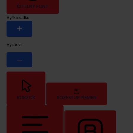
ČITELNÝ FONT
Výška řádku
Výchozí
KURZOR
ROZESTUP PÍSMEN