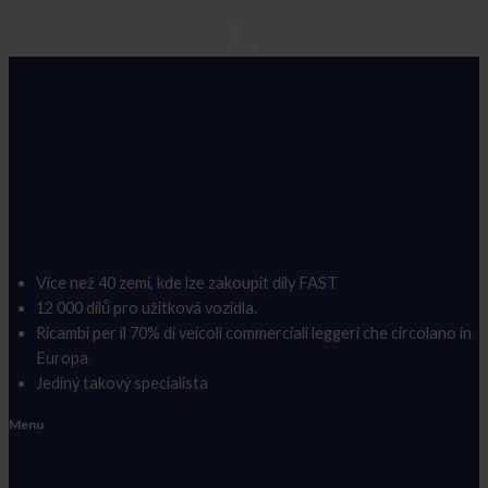
Více než 40 zemí, kde lze zakoupit díly FAST
12 000 dílů pro užitková vozidla.
Ricambi per il 70% di veicoli commerciali leggeri che circolano in
Europa
Jediný takový specialista
Menu
Výrobky