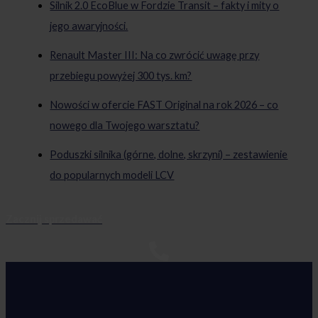
Silnik 2.0 EcoBlue w Fordzie Transit – fakty i mity o
jego awaryjności.
Renault Master III: Na co zwrócić uwagę przy
przebiegu powyżej 300 tys. km?
Nowości w ofercie FAST Original na rok 2026 – co
nowego dla Twojego warsztatu?
Poduszki silnika (górne, dolne, skrzyni) – zestawienie
do popularnych modeli LCV
Zacznij sprzedawać