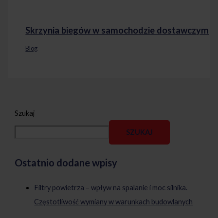
Skrzynia biegów w samochodzie dostawczym
Blog
Szukaj
SZUKAJ
Ostatnio dodane wpisy
Filtry powietrza – wpływ na spalanie i moc silnika.
Częstotliwość wymiany w warunkach budowlanych