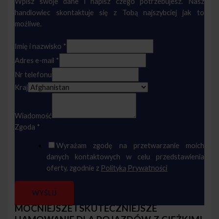
Wpisz swoje dane i napisz czego potrzebujesz. Nasz
handlowiec skontaktuje się z Tobą najszybciej jak to
możliwe.
Imię i nazwisko
*
Adres e-mail
*
Nr telefonu
Kraj
Wiadomość
Zgoda
*
Wyrażam zgodę na przetwarzanie moich
danych kontaktowych w celu przedstawienia
oferty, zgodnie z
Polityką Prywatności
WYŚLIJ
MOCNIEJSZE I SKUTECZNIEJSZE