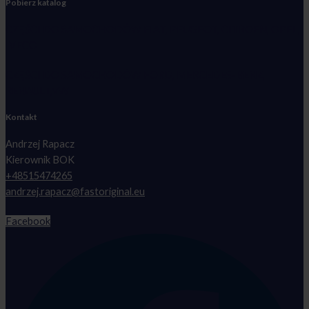
Pobierz katalog
CZĘŚCI DO SAMOCHODÓW FIAT, PEUGEOT, CITROEN, OPEL,
IVECO
CZĘŚCI DO SAMOCHODÓW FORD, MERCEDES-BENZ,
RENAULT,VW
Kontakt
Andrzej Rapacz
Kierownik BOK
+48515474265
andrzej.rapacz@fastoriginal.eu
Facebook