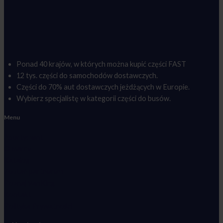
Ponad 40 krajów, w których można kupić części FAST
12 tys. części do samochodów dostawczych.
Części do 70% aut dostawczych jeżdżących w Europie.
Wybierz specjalistę w kategorii części do busów.
Menu
Asortyment
O marce
Katalog
Zostań partnerem
Poznaj VanKing
Kontakt
Polityka Prywatności