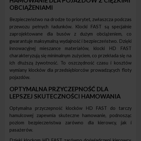
HAMOWANIE DLA POJAZDÓW Z CIĘŻKIMI
OBCIĄŻENIAMI
Bezpieczeństwo na drodze to priorytet, zwłaszcza podczas
przewozu pełnych ładunków. Klocki FAST są specjalnie
zaprojektowane dla busów z dużym obciążeniem, co
gwarantuje maksymalną wydajność i bezpieczeństwo. Dzięki
innowacyjnej mieszance materiałów, klocki HD FAST
charakteryzują się minimalnym zużyciem, co przekłada się na
ich dłuższą żywotność. To oszczędność czasu i kosztów
wymiany klocków dla przedsiębiorców prowadzących floty
pojazdów.
OPTYMALNA PRZYCZEPNOŚĆ DLA
LEPSZEJ SKUTECZNOŚCI HAMOWANIA
Optymalna przyczepność klocków HD FAST do tarczy
hamulcowej zapewnia skuteczne hamowanie, podnosząc
poziom bezpieczeństwa zarówno dla kierowcy, jak i
pasażerów.
Dzięki klockom HD FAST zarówno doświadczeni kierowcy,