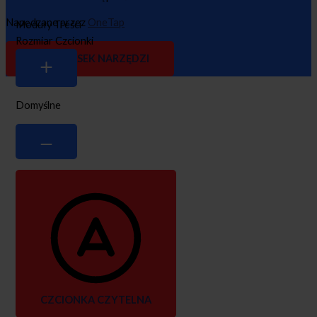
Napędzane przez
OneTap
Moduły Treści
Rozmiar Czcionki
UKRYJ PASEK NARZĘDZI
Domyślne
CZCIONKA CZYTELNA