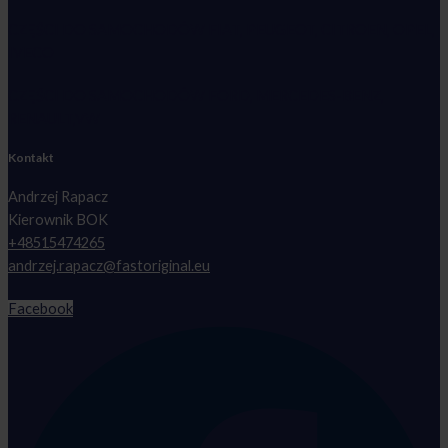
CZĘŚCI DO SAMOCHODÓW FIAT, PEUGEOT, CITROEN, OPEL,
IVECO
CZĘŚCI DO SAMOCHODÓW FORD, MERCEDES-BENZ,
RENAULT,VW
Kontakt
Andrzej Rapacz
Kierownik BOK
+48515474265
andrzej.rapacz@fastoriginal.eu
Facebook