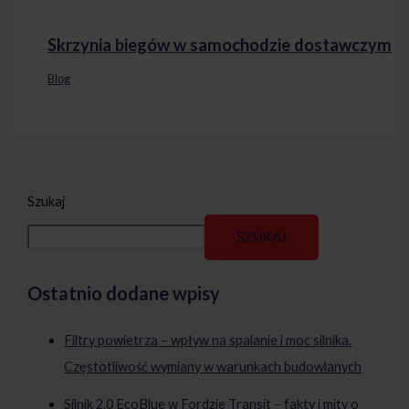
Skrzynia biegów w samochodzie dostawczym
Blog
Szukaj
SZUKAJ
Ostatnio dodane wpisy
Filtry powietrza – wpływ na spalanie i moc silnika.
Częstotliwość wymiany w warunkach budowlanych
Silnik 2.0 EcoBlue w Fordzie Transit – fakty i mity o