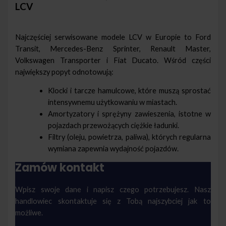
LCV
Najczęściej serwisowane modele LCV w Europie to Ford
Transit, Mercedes-Benz Sprinter, Renault Master,
Volkswagen Transporter i Fiat Ducato. Wśród części
największy popyt odnotowują:
Klocki i tarcze hamulcowe, które muszą sprostać
intensywnemu użytkowaniu w miastach.
Amortyzatory i sprężyny zawieszenia, istotne w
pojazdach przewożących ciężkie ładunki.
Filtry (oleju, powietrza, paliwa), których regularna
wymiana zapewnia wydajność pojazdów.
Zamów kontakt
Wpisz swoje dane i napisz czego potrzebujesz. Nasz
handlowiec skontaktuje się z Tobą najszybciej jak to
możliwe.