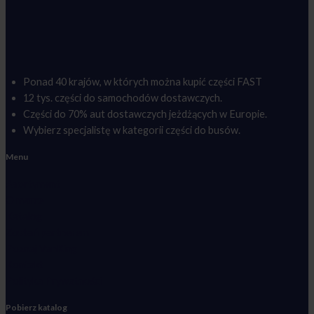
Ponad 40 krajów, w których można kupić części FAST
12 tys. części do samochodów dostawczych.
Części do 70% aut dostawczych jeżdżących w Europie.
Wybierz specjalistę w kategorii części do busów.
Menu
Asortyment
O marce
Katalog
Zostań partnerem
Poznaj VanKing
Kontakt
Polityka Prywatności
Pobierz katalog