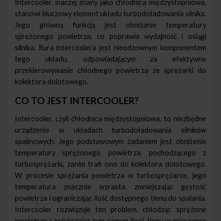
Intercooler, inaczej znany jako chłodnica międzystopniowa,
stanowi kluczowy element układu turbodoładowania silnika.
Jego główną funkcją jest obniżanie temperatury
sprężonego powietrza, co poprawia wydajność i osiągi
silnika. Rura intercoolera jest nieodzownym komponentem
tego układu, odpowiadającym za efektywne
przekierowywanie chłodnego powietrza ze sprężarki do
kolektora dolotowego.
CO TO JEST INTERCOOLER?
Intercooler, czyli chłodnica międzystopniowa, to niezbędne
urządzenie w układach turbodoładowania silników
spalinowych. Jego podstawowym zadaniem jest obniżenie
temperatury sprężonego powietrza, pochodzącego z
turbosprężarki, zanim trafi ono do kolektora dolotowego.
W procesie sprężania powietrza w turbosprężarce, jego
temperatura znacznie wzrasta, zmniejszając gęstość
powietrza i ograniczając ilość dostępnego tlenu do spalania.
Intercooler rozwiązuje ten problem, chłodząc sprężone
powietrze i zwiększając tym samym ilość tlenu w mieszance