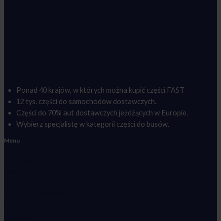
Ponad 40 krajów, w których można kupić części FAST
12 tys. części do samochodów dostawczych.
Części do 70% aut dostawczych jeżdżących w Europie.
Wybierz specjalistę w kategorii części do busów.
Menu
Asortyment
O marce
Katalog
Zostań partnerem
Poznaj VanKing
Kontakt