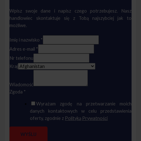
Wpisz swoje dane i napisz czego potrzebujesz. Nasz
handlowiec skontaktuje się z Tobą najszybciej jak to
możliwe.
Imię i nazwisko
*
Adres e-mail
*
Nr telefonu
Kraj
Wiadomość
Zgoda
*
Wyrażam zgodę na przetwarzanie moich
danych kontaktowych w celu przedstawienia
oferty, zgodnie z
Polityką Prywatności
WYŚLIJ