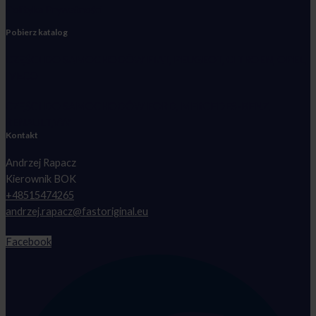
Polityka Prywatności
Pobierz katalog
CZĘŚCI DO SAMOCHODÓW FIAT, PEUGEOT, CITROEN, OPEL,
IVECO
CZĘŚCI DO SAMOCHODÓW FORD, MERCEDES-BENZ,
RENAULT,VW
Kontakt
Andrzej Rapacz
Kierownik BOK
+48515474265
andrzej.rapacz@fastoriginal.eu
Facebook