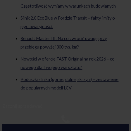
Częstotliwość wymiany w warunkach budowlanych
Silnik 2.0 EcoBlue w Fordzie Transit – fakty i mity o
jego awaryjności.
Renault Master III: Na co zwrócić uwagę przy
przebiegu powyżej 300 tys. km?
Nowości w ofercie FAST Original na rok 2026 – co
nowego dla Twojego warsztatu?
Poduszki silnika (górne, dolne, skrzyni) – zestawienie
do popularnych modeli LCV
Zacznij sprzedawać