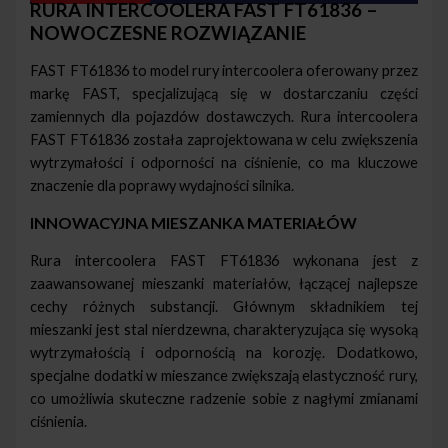
RURA INTERCOOLERA FAST FT61836 –
NOWOCZESNE ROZWIĄZANIE
FAST FT61836 to model rury intercoolera oferowany przez
markę FAST, specjalizującą się w dostarczaniu części
zamiennych dla pojazdów dostawczych. Rura intercoolera
FAST FT61836 została zaprojektowana w celu zwiększenia
wytrzymałości i odporności na ciśnienie, co ma kluczowe
znaczenie dla poprawy wydajności silnika.
INNOWACYJNA MIESZANKA MATERIAŁÓW
Rura intercoolera FAST FT61836 wykonana jest z
zaawansowanej mieszanki materiałów, łączącej najlepsze
cechy różnych substancji. Głównym składnikiem tej
mieszanki jest stal nierdzewna, charakteryzująca się wysoką
wytrzymałością i odpornością na korozję. Dodatkowo,
specjalne dodatki w mieszance zwiększają elastyczność rury,
co umożliwia skuteczne radzenie sobie z nagłymi zmianami
ciśnienia.