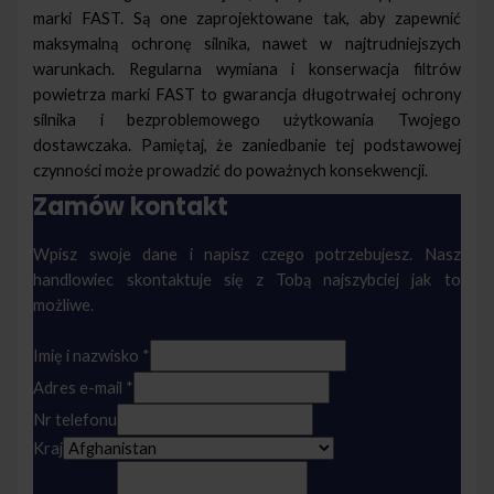
marki FAST. Są one zaprojektowane tak, aby zapewnić
maksymalną ochronę silnika, nawet w najtrudniejszych
warunkach. Regularna wymiana i konserwacja filtrów
powietrza marki FAST to gwarancja długotrwałej ochrony
silnika i bezproblemowego użytkowania Twojego
dostawczaka. Pamiętaj, że zaniedbanie tej podstawowej
czynności może prowadzić do poważnych konsekwencji.
Zamów kontakt
Wpisz swoje dane i napisz czego potrzebujesz. Nasz
handlowiec skontaktuje się z Tobą najszybciej jak to
możliwe.
Imię i nazwisko
*
Adres e-mail
*
Nr telefonu
Kraj