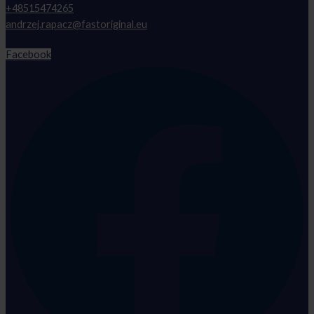
+48515474265
andrzej.rapacz@fastoriginal.eu
Facebook