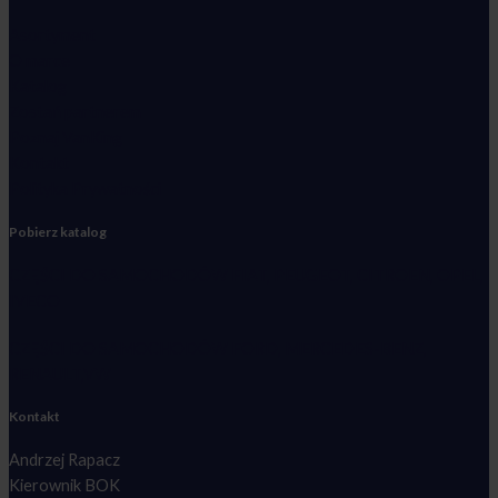
Asortyment
O marce
Katalog
Zostań partnerem
Poznaj VanKing
Kontakt
Polityka Prywatności
Pobierz katalog
CZĘŚCI DO SAMOCHODÓW FIAT, PEUGEOT, CITROEN, OPEL,
IVECO
CZĘŚCI DO SAMOCHODÓW FORD, MERCEDES-BENZ,
RENAULT,VW
Kontakt
Andrzej Rapacz
Kierownik BOK