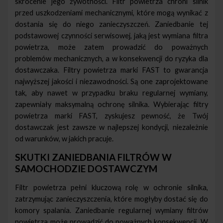
skrócenie jego żywotności. Filtr powietrza chroni silnik
przed uszkodzeniami mechanicznymi, które mogą wynikać z
dostania się do niego zanieczyszczeń. Zaniedbanie tej
podstawowej czynności serwisowej, jaką jest wymiana filtra
powietrza, może zatem prowadzić do poważnych
problemów mechanicznych, a w konsekwencji do ryzyka dla
dostawczaka. Filtry powietrza marki FAST to gwarancja
najwyższej jakości i niezawodności. Są one zaprojektowane
tak, aby nawet w przypadku braku regularnej wymiany,
zapewniały maksymalną ochronę silnika. Wybierając filtry
powietrza marki FAST, zyskujesz pewność, że Twój
dostawczak jest zawsze w najlepszej kondycji, niezależnie
od warunków, w jakich pracuje.
SKUTKI ZANIEDBANIA FILTRÓW W
SAMOCHODZIE DOSTAWCZYM
Filtr powietrza pełni kluczową rolę w ochronie silnika,
zatrzymując zanieczyszczenia, które mogłyby dostać się do
komory spalania. Zaniedbanie regularnej wymiany filtrów
powietrza może prowadzić do poważnych konsekwencji. W