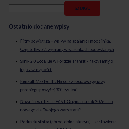
SZUKAJ
Ostatnio dodane wpisy
Filtry powietrza – wpływ na spalanie i moc silnika.
Częstotliwość wymiany w warunkach budowlanych
Silnik 2.0 EcoBlue w Fordzie Transit – fakty i mity o
jego awaryjności.
Renault Master III: Na co zwrócić uwagę przy
przebiegu powyżej 300 tys. km?
Nowości w ofercie FAST Original na rok 2026 – co
nowego dla Twojego warsztatu?
Poduszki silnika (górne, dolne, skrzyni) – zestawienie