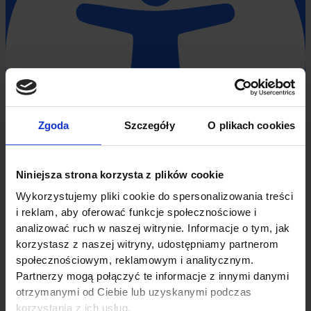
Zgoda
Szczegóły
O plikach cookies
Niniejsza strona korzysta z plików cookie
Wykorzystujemy pliki cookie do spersonalizowania treści
i reklam, aby oferować funkcje społecznościowe i
Dostosowania Dostępności
analizować ruch w naszej witrynie. Informacje o tym, jak
korzystasz z naszej witryny, udostępniamy partnerom
Napędzane przez
OneTap
Moduły Treści
społecznościowym, reklamowym i analitycznym.
Rozmiar Czcionki
Partnerzy mogą połączyć te informacje z innymi danymi
UKRYJ PASEK NARZĘDZI
otrzymanymi od Ciebie lub uzyskanymi podczas
korzystania z ich usług.