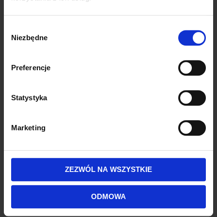
Domyślne
Wybór
Niezbędne
zgody
Preferencje
Statystyka
Marketing
CZCIONKA CZYTELNA
Wysokość Linii
ZEZWÓL NA WSZYSTKIE
ODMOWA
Domyślne