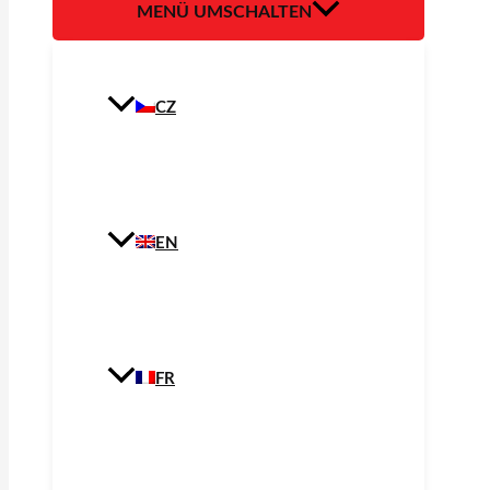
MENÜ UMSCHALTEN
CZ
EN
FR