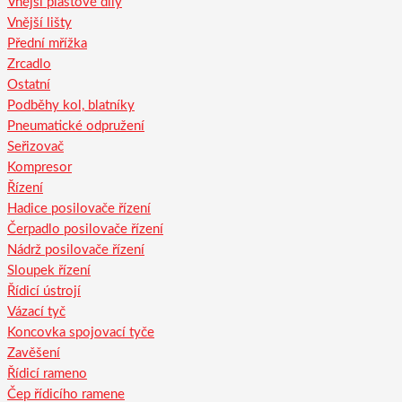
Vnější plastové díly
Vnější lišty
Přední mřížka
Zrcadlo
Ostatní
Podběhy kol, blatníky
Pneumatické odpružení
Seřizovač
Kompresor
Řízení
Hadice posilovače řízení
Čerpadlo posilovače řízení
Nádrž posilovače řízení
Sloupek řízení
Řídicí ústrojí
Vázací tyč
Koncovka spojovací tyče
Zavěšení
Řídicí rameno
Čep řídicího ramene