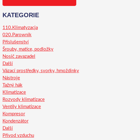
KATEGORIE
110.Klimatyzacja
020.Parownik
Příslušenství
Šrouby, matice, podložky
Nosič zavazadel
Další
Vázací prostředky, svorky, hmoždinky
Nástroje
Tažný hák
Klimatizace
Rozvody klimatizace
Ventily klimatizace
Kompresor
Kondenzátor
Další
Přívod vzduchu