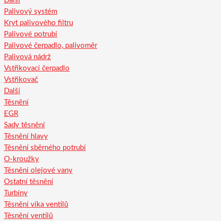
Další
Palivový systém
Kryt palivového filtru
Palivové potrubí
Palivové čerpadlo, palivoměr
Palivová nádrž
Vstřikovací čerpadlo
Vstřikovač
Další
Těsnění
EGR
Sady těsnění
Těsnění hlavy
Těsnění sběrného potrubí
O-kroužky
Těsnění olejové vany
Ostatní těsnění
Turbíny
Těsnění víka ventilů
Těsnění ventilů