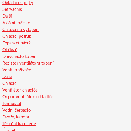
Ovládání spojky
Setrvačník
Další
Axiální ložisko
Chlazení a vytápění
Chladicí potrubí
Expanzní nádrž
Ohřívač
Dmychadlo topení
Rezistor ventilátoru topení
Ventil ohřívače
Další
Chladič
Ventilátor chladiče
Odpor ventilátoru chladiče
Termostat
Vodní čerpadlo
Dveře, kapota
Těsnění karoserie
Úlovek