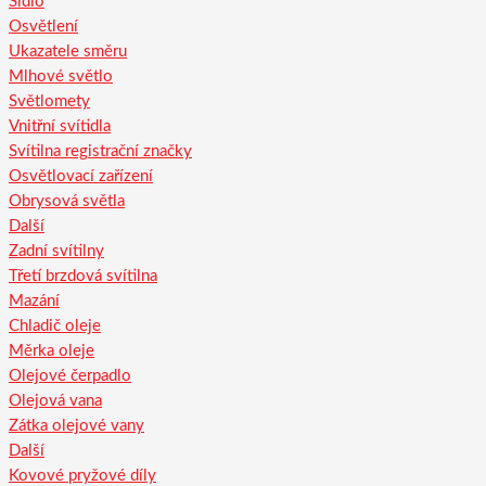
Sídlo
Osvětlení
Ukazatele směru
Mlhové světlo
Světlomety
Vnitřní svítidla
Svítilna registrační značky
Osvětlovací zařízení
Obrysová světla
Další
Zadní svítilny
Třetí brzdová svítilna
Mazání
Chladič oleje
Měrka oleje
Olejové čerpadlo
Olejová vana
Zátka olejové vany
Další
Kovové pryžové díly