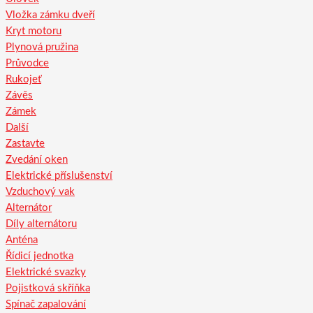
Vložka zámku dveří
Kryt motoru
Plynová pružina
Průvodce
Rukojeť
Závěs
Zámek
Další
Zastavte
Zvedání oken
Elektrické příslušenství
Vzduchový vak
Alternátor
Díly alternátoru
Anténa
Řídicí jednotka
Elektrické svazky
Pojistková skříňka
Spínač zapalování