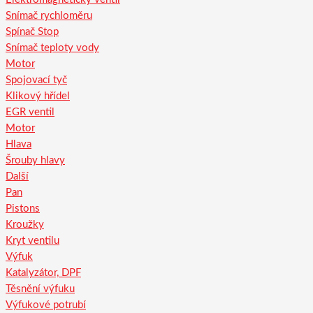
Snímač rychloměru
Spínač Stop
Snímač teploty vody
Motor
Spojovací tyč
Klikový hřídel
EGR ventil
Motor
Hlava
Šrouby hlavy
Další
Pan
Pistons
Kroužky
Kryt ventilu
Výfuk
Katalyzátor, DPF
Těsnění výfuku
Výfukové potrubí