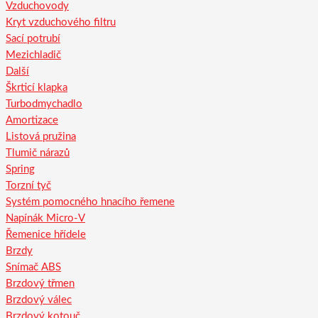
Vzduchovody
Kryt vzduchového filtru
Sací potrubí
Mezichladič
Další
Škrticí klapka
Turbodmychadlo
Amortizace
Listová pružina
Tlumič nárazů
Spring
Torzní tyč
Systém pomocného hnacího řemene
Napínák Micro-V
Řemenice hřídele
Brzdy
Snímač ABS
Brzdový třmen
Brzdový válec
Brzdový kotouč