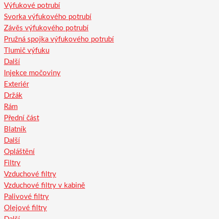
Výfukové potrubí
Svorka výfukového potrubí
Závěs výfukového potrubí
Pružná spojka výfukového potrubí
Tlumič výfuku
Další
Injekce močoviny
Exteriér
Držák
Rám
Přední část
Blatník
Další
Opláštění
Filtry
Vzduchové filtry
Vzduchové filtry v kabině
Palivové filtry
Olejové filtry