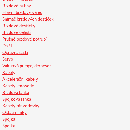
Brzdové bubny
Hlavní brzdový válec
Snímač brzdových destiček
Brzdové destičky
Brzdové čelisti
Pružné brzdové potrubí
Další
Opravná sada
Servo
Vakuová pumpa, derpesor
Kabely
Akcelerační kabely
Kabely karoserie
Brzdová lanka
Spojková lanka
Kabely převodovky
Ostatní linky
Spojka
Spojka