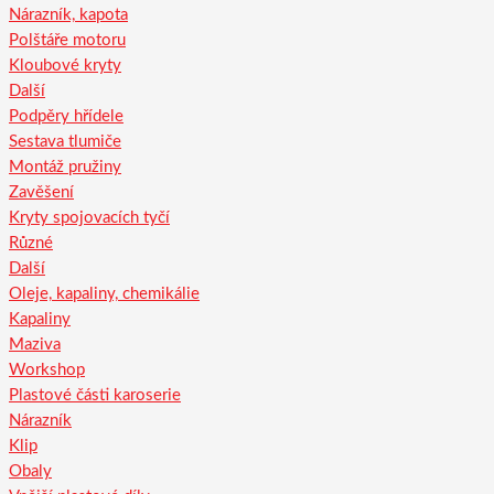
Nárazník, kapota
Polštáře motoru
Kloubové kryty
Další
Podpěry hřídele
Sestava tlumiče
Montáž pružiny
Zavěšení
Kryty spojovacích tyčí
Různé
Další
Oleje, kapaliny, chemikálie
Kapaliny
Maziva
Workshop
Plastové části karoserie
Nárazník
Klip
Obaly