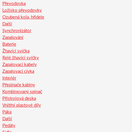
Převodovka
Ložisko převodovky
Ozubená kola, hřídele
Další
Synchronizátor
Zapalování
Baterie
Žhavicí svíčka
Relé žhavicí svíčky
Zapalovací kabely
Zapalovací cívka
Interiér
Přepínače kabiny
Kombinovaný spínač
Přístrojová deska
Vnitřní plastové díly
Páka
Další
Pedály