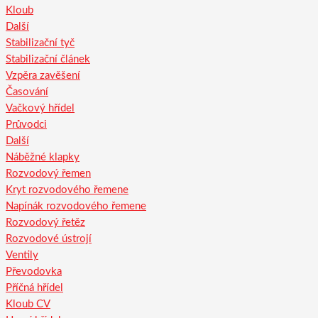
Kloub
Další
Stabilizační tyč
Stabilizační článek
Vzpěra zavěšení
Časování
Vačkový hřídel
Průvodci
Další
Náběžné klapky
Rozvodový řemen
Kryt rozvodového řemene
Napínák rozvodového řemene
Rozvodový řetěz
Rozvodové ústrojí
Ventily
Převodovka
Příčná hřídel
Kloub CV