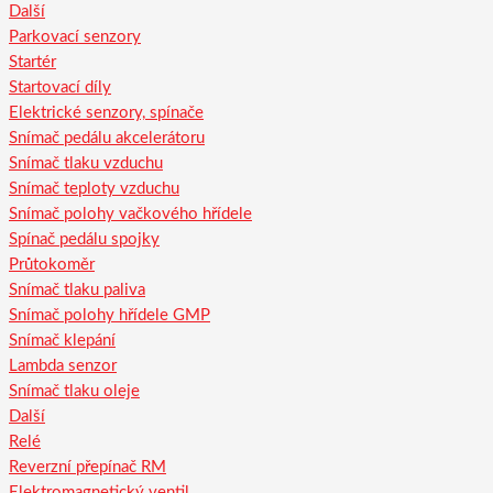
Další
Parkovací senzory
Startér
Startovací díly
Elektrické senzory, spínače
Snímač pedálu akcelerátoru
Snímač tlaku vzduchu
Snímač teploty vzduchu
Snímač polohy vačkového hřídele
Spínač pedálu spojky
Průtokoměr
Snímač tlaku paliva
Snímač polohy hřídele GMP
Snímač klepání
Lambda senzor
Snímač tlaku oleje
Další
Relé
Reverzní přepínač RM
Elektromagnetický ventil